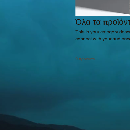
Όλα τα προϊόν
This is your category descri
connect with your audience
0 προϊόντα