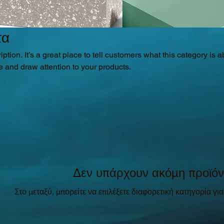
τα
ption. It’s a great place to tell customers what this category is a
 and draw attention to your products.
Δεν υπάρχουν ακόμη προϊόν
Στο μεταξύ, μπορείτε να επιλέξετε διαφορετική κατηγορία για