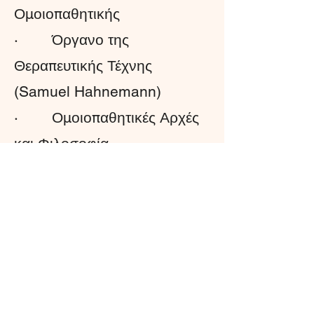
Ομοιοπαθητικής
· Όργανο της
Θεραπευτικής Τέχνης
(Samuel Hahnemann)
· Ομοιοπαθητικές Αρχές
και Φιλοσοφία
· Ομοιοπαθητική
Διάγνωση
· Τοξίνωση και
Αποτοξίνωση
· Ομοιοπαθητική και
Διατροφολογία