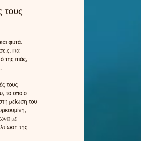
 τους 
αι φυτά. 
εις. Για 
 της ιτιάς, 
.
ές τους 
υ, το οποίο 
 στη μείωση του 
υρκουμίνη, 
φωνα με 
λτίωση της 