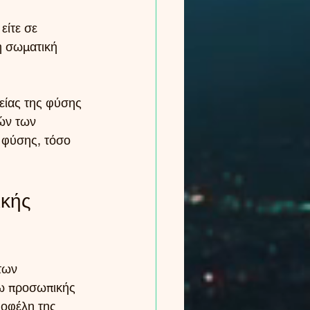
είτε σε 
η σωματική 
είας της φύσης 
ών των 
 φύσης, τόσο 
κής 
των 
σω προσωπικής 
 οφέλη της 