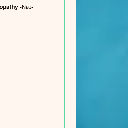
opathy -Νεο-