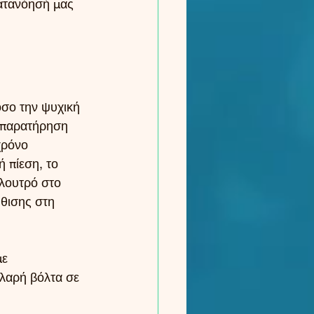
κατανόησή μας 
όσο την ψυχική 
ή παρατήρηση 
χρόνο 
 πίεση, το 
«λουτρό στο 
ύθισης στη 
ε 
αλαρή βόλτα σε 