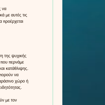
 να 
ά με αυτές τις 
α προέρχεται 
ση της ψυχικής 
ς που περνάμε 
αι κατάθλιψης. 
μπορούν να 
πράσινο χώρο ή 
ειδητότητας.
ύν με τον 