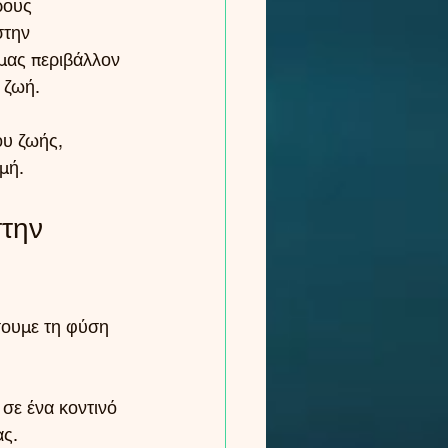
ρους 
στην 
μας περιβάλλον 
 ζωή.
ου ζωής, 
μή.
την 
ουμε τη φύση 
 σε ένα κοντινό 
ας.